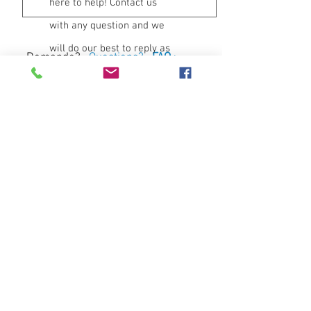
here to help! Contact us
with any question and we
will do our best to reply as
Domande?
· Questions?
· FAQ
>
Invia · Send
soon as we can.
Contatti ·
Contact us
via Antonelli 15 · 07026 Olbia (OT)
Tel.
0789 51785
·
redazione@taphros.it
Servizio clienti ·
Customer Service
Contatti
· Contact Us >
/
Spedizioni
·