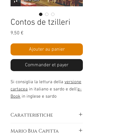
Contos de tzilleri
Prix
9,50 €
Ajouter au panier
Commander et payer
Si consiglia la lettura della
versione
cartacea
in italiano e sardo e dell'
e-
Book
in inglese e sardo
Caratteristiche
Su re de Pedramajore, tucadu a Londra
Mario Bua Capitta
intro de una gàbbia pro servire sa reina,