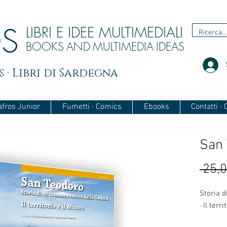
OS
LIBRI E IDEE MULTIMEDIALI
BOOKS
AND
MULTIMEDIA
IDEAS
 · Libri di Sardegna
afros Junior
Fumetti · Comics
Ebooks
Contatti ·
San 
 25,0
Storia d
· Il terr