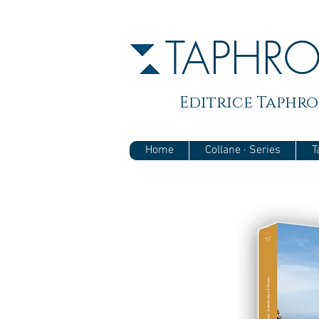
TAPHR
Editrice Taphros
Home
Collane · Series
T