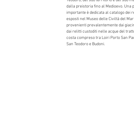
Teodoro, del suo territorio e del suo m
dalla preistoria fino al Medioevo. Una 
importante è dedicata al catalogo dei r
esposti nel Museo delle Civiltà del Mar
provenienti prevalentemente dai giaci
dai relitti custoditi nelle acque del tratt
costa compreso tra Loiri Porto San Pa
San Teodoro e Budoni.