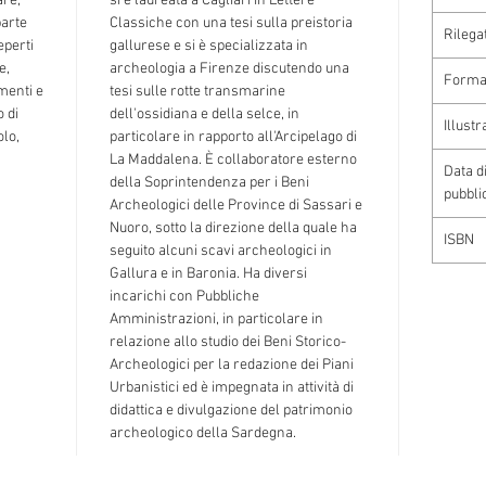
are,
si è laureata a Cagliari in Lettere
parte
Classiche con una tesi sulla preistoria
Rilega
eperti
gallurese e si è specializzata in
e,
archeologia a Firenze discutendo una
Forma
menti e
tesi sulle rotte transmarine
o di
dell'ossidiana e della selce, in
Illustr
olo,
particolare in rapporto all'Arcipelago di
La Maddalena. È collaboratore esterno
Data d
della Soprintendenza per i Beni
pubbli
Archeologici delle Province di Sassari e
Nuoro, sotto la direzione della quale ha
ISBN
seguito alcuni scavi archeologici in
Gallura e in Baronia. Ha diversi
incarichi con Pubbliche
Amministrazioni, in particolare in
relazione allo studio dei Beni Storico-
Archeologici per la redazione dei Piani
Urbanistici ed è impegnata in attività di
didattica e divulgazione del patrimonio
archeologico della Sardegna.