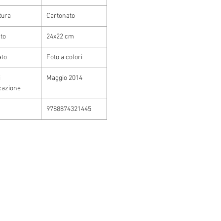
tura
Cartonato
to
24x22 cm
ato
Foto a colori
i
Maggio 2014
cazione
9788874321445