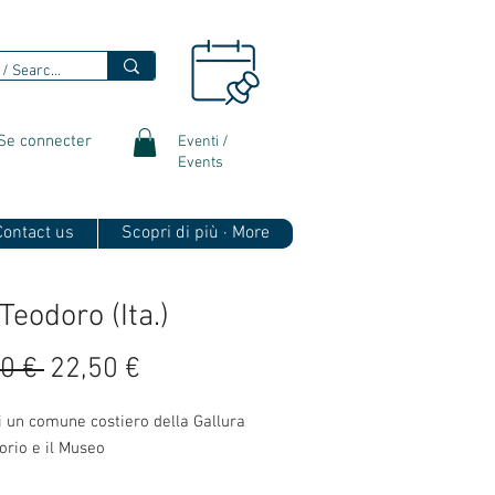
Se connecter
Eventi /
Events
 Contact us
Scopri di più · More
Teodoro (Ita.)
Prix
Prix
0 € 
22,50 €
original
promotionnel
i un comune costiero della Gallura 
itorio e il Museo