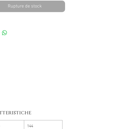
Rupture de stock
tteristiche
e
144