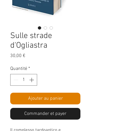
Sulle strade
d'Ogliastra
Prix
30,00 €
Quantité
*
Ajouter au panier
Commander et payer
Il complesso tardoantico e