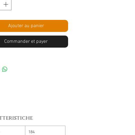
Ajouter au panier
Commander et payer
tteristiche
e
184