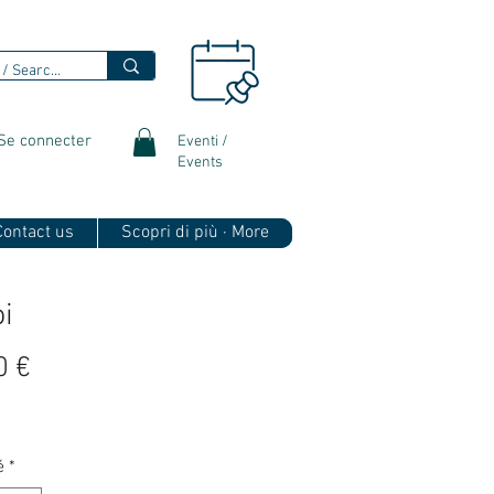
Se connecter
Eventi /
Events
 Contact us
Scopri di più · More
oi
Prix
0 €
é
*