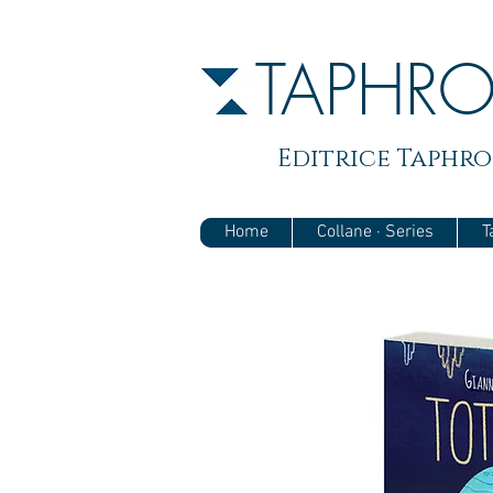
TAPHR
Editrice Taphros
Home
Collane · Series
T