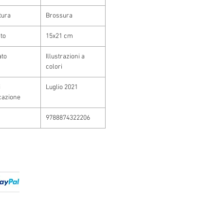
tura
Brossura
to
15x21 cm
ato
Illustrazioni a
colori
i
Luglio 2021
cazione
9788874322206