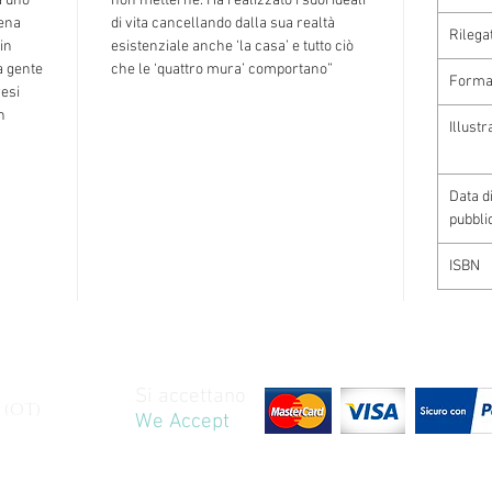
a uno
non metterne. Ha realizzato i suoi ideali
pena
di vita cancellando dalla sua realtà
Rilega
in
esistenziale anche ‘la casa’ e tutto ciò
a gente
che le ‘quattro mura’ comportano”
Forma
resi
n
Illustr
Data d
pubbli
ISBN
Si accettano
 (OT)
We Accept