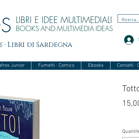
OS
LIBRI E IDEE MULTIMEDIALI
BOOKS
AND
MULTIMEDIA
IDEAS
 · Libri di Sardegna
afros Junior
Fumetti · Comics
Ebooks
Contatti ·
Tott
15,0
Quantit