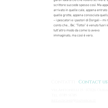
già un’idea di ciò che volevo scrivere: 
scrittore succede spesso così. Ma ap
arrivato in quelle cale, appena entrato 
quelle grotte, appena conosciuta quell
– i pescatori e i pastori di Dorgali – mi 
conto che… Be’, “Tottoi” è venuto fuori i
tutt’altro modo da come lo avevo
immaginato, ma così è vero.
Contatti ·
Contact us
via Antonelli 15 · 07026 Olbia
Tel. 0789 51785 ·
redazione@taphros.it